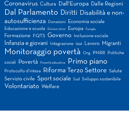
Coronavirus
Dall'Europa
Dalle Regioni
Cultura
Dal Parlamento
Diritti
Disabilità e non-
autosufficienza
Economia sociale
Donazioni
Europa
Educazione e scuola
Elezioni 2022
Famiglia
Governo
Formazione
FQTS
Inclusione sociale
Infanzia e giovani
Migranti
Lavoro
Integrazione
Istat
Monitoraggio povertà
PNRR
Politiche
Ong
Primo piano
Povertà
sociali
Povertà educativa
Riforma Terzo Settore
Salute
Protocollo d'intesa
Sport sociale
Servizio civile
Sviluppo sostenibile
Sud
Volontariato
Welfare