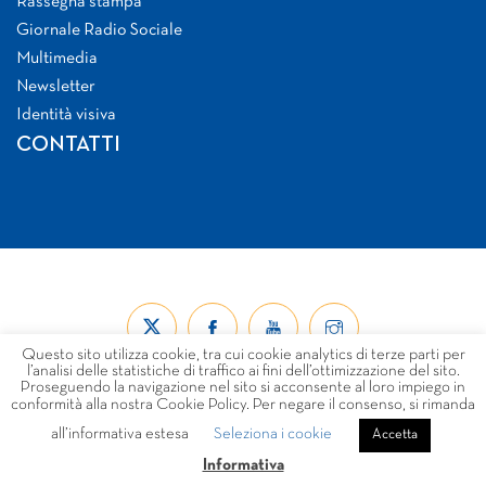
Rassegna stampa
Giornale Radio Sociale
Multimedia
Newsletter
Identità visiva
CONTATTI
Questo sito utilizza cookie, tra cui cookie analytics di terze parti per
l’analisi delle statistiche di traffico ai fini dell’ottimizzazione del sito.
Proseguendo la navigazione nel sito si acconsente al loro impiego in
conformità alla nostra Cookie Policy. Per negare il consenso, si rimanda
all’informativa estesa
Seleziona i cookie
© Forum Nazionale del Terzo Settore ETS 2026
Accetta
LINK
PRIVACY
COOKIE POLICY
DISCLAIMER
Informativa