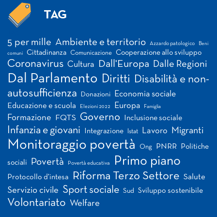
TAG
Tag
5 per mille
Ambiente e territorio
Azzardo patologico
Beni
Cittadinanza
Cooperazione allo sviluppo
Comunicazione
comuni
Coronavirus
Dall'Europa
Dalle Regioni
Cultura
Dal Parlamento
Diritti
Disabilità e non-
autosufficienza
Economia sociale
Donazioni
Europa
Educazione e scuola
Elezioni 2022
Famiglia
Governo
Formazione
FQTS
Inclusione sociale
Infanzia e giovani
Migranti
Lavoro
Integrazione
Istat
Monitoraggio povertà
PNRR
Politiche
Ong
Primo piano
Povertà
sociali
Povertà educativa
Riforma Terzo Settore
Salute
Protocollo d'intesa
Sport sociale
Servizio civile
Sviluppo sostenibile
Sud
Volontariato
Welfare