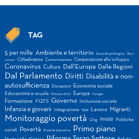
TAG
Tag
5 per mille
Ambiente e territorio
Azzardo patologico
Beni
Cittadinanza
Cooperazione allo sviluppo
Comunicazione
comuni
Coronavirus
Dall'Europa
Dalle Regioni
Cultura
Dal Parlamento
Diritti
Disabilità e non-
autosufficienza
Economia sociale
Donazioni
Europa
Educazione e scuola
Elezioni 2022
Famiglia
Governo
Formazione
FQTS
Inclusione sociale
Infanzia e giovani
Migranti
Lavoro
Integrazione
Istat
Monitoraggio povertà
PNRR
Politiche
Ong
Primo piano
Povertà
sociali
Povertà educativa
Riforma Terzo Settore