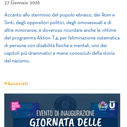
27 Gennaio 2026
Accanto allo sterminio del popolo ebraico, dei Rom e
Sinti, degli oppositori politici, degli omosessuali e di
altre minoranze, è doveroso ricordare anche le vittime
del programma Aktion T4, per l’eliminazione sistematica
di persone con disabilità fisiche e mentali, uno dei
capitoli più drammatici e meno conosciuti della storia
del nazismo.
#Associati