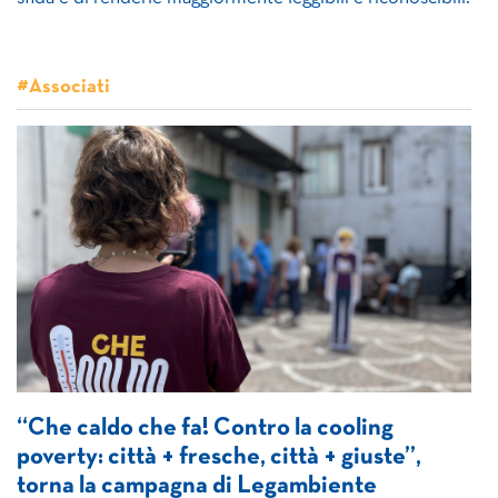
#Associati
“Che caldo che fa! Contro la cooling
poverty: città + fresche, città + giuste”,
torna la campagna di Legambiente