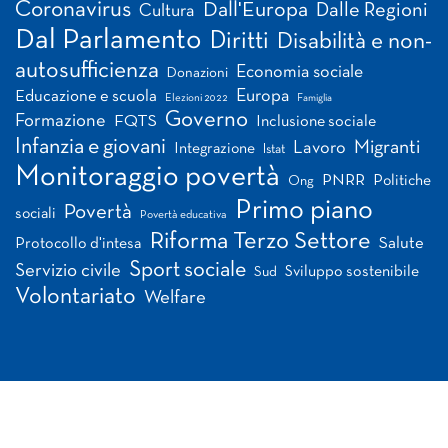
Coronavirus
Dall'Europa
Dalle Regioni
Cultura
Dal Parlamento
Diritti
Disabilità e non-
autosufficienza
Economia sociale
Donazioni
Europa
Educazione e scuola
Elezioni 2022
Famiglia
Governo
Formazione
FQTS
Inclusione sociale
Infanzia e giovani
Migranti
Lavoro
Integrazione
Istat
Monitoraggio povertà
PNRR
Politiche
Ong
Primo piano
Povertà
sociali
Povertà educativa
Riforma Terzo Settore
Salute
Protocollo d'intesa
Sport sociale
Servizio civile
Sviluppo sostenibile
Sud
Volontariato
Welfare