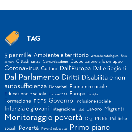
TAG
Tag
5 per mille
Ambiente e territorio
Azzardo patologico
Beni
Cittadinanza
Cooperazione allo sviluppo
Comunicazione
comuni
Coronavirus
Dall'Europa
Dalle Regioni
Cultura
Dal Parlamento
Diritti
Disabilità e non-
autosufficienza
Economia sociale
Donazioni
Europa
Educazione e scuola
Elezioni 2022
Famiglia
Governo
Formazione
FQTS
Inclusione sociale
Infanzia e giovani
Migranti
Lavoro
Integrazione
Istat
Monitoraggio povertà
PNRR
Politiche
Ong
Primo piano
Povertà
sociali
Povertà educativa