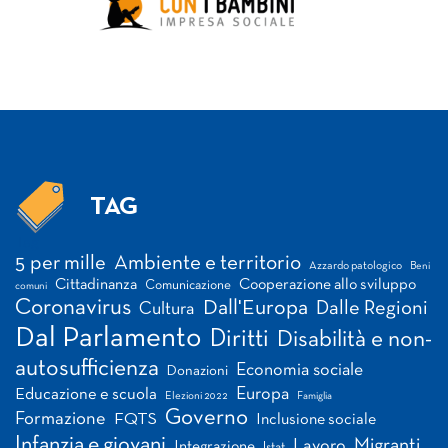
TAG
Tag
5 per mille
Ambiente e territorio
Azzardo patologico
Beni
Cittadinanza
Cooperazione allo sviluppo
Comunicazione
comuni
Coronavirus
Dall'Europa
Dalle Regioni
Cultura
Dal Parlamento
Diritti
Disabilità e non-
autosufficienza
Economia sociale
Donazioni
Europa
Educazione e scuola
Elezioni 2022
Famiglia
Governo
Formazione
FQTS
Inclusione sociale
Infanzia e giovani
Migranti
Lavoro
Integrazione