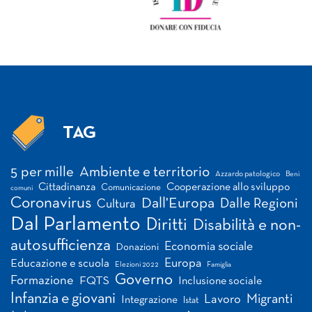
TAG
Tag
5 per mille
Ambiente e territorio
Azzardo patologico
Beni
Cittadinanza
Cooperazione allo sviluppo
Comunicazione
comuni
Coronavirus
Dall'Europa
Dalle Regioni
Cultura
Dal Parlamento
Diritti
Disabilità e non-
autosufficienza
Economia sociale
Donazioni
Europa
Educazione e scuola
Elezioni 2022
Famiglia
Governo
Formazione
FQTS
Inclusione sociale
Infanzia e giovani
Migranti
Lavoro
Integrazione
Istat