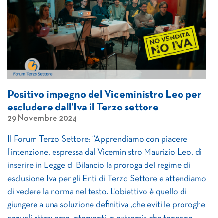
Positivo impegno del Viceministro Leo per
escludere dall’Iva il Terzo settore
29 Novembre 2024
Il Forum Terzo Settore: “Apprendiamo con piacere
l’intenzione, espressa dal Viceministro Maurizio Leo, di
inserire in Legge di Bilancio la proroga del regime di
esclusione Iva per gli Enti di Terzo Settore e attendiamo
di vedere la norma nel testo. L’obiettivo è quello di
giungere a una soluzione definitiva ,che eviti le proroghe