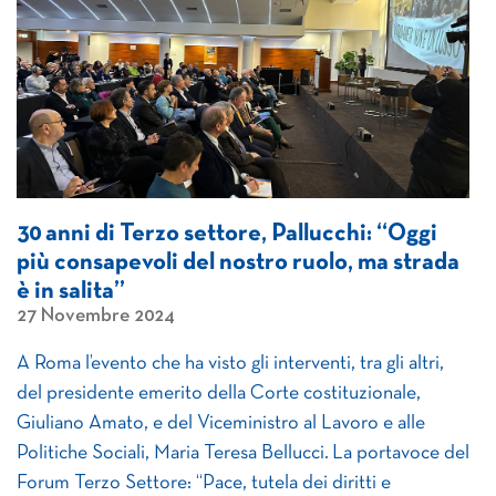
30 anni di Terzo settore, Pallucchi: “Oggi
più consapevoli del nostro ruolo, ma strada
è in salita”
27 Novembre 2024
A Roma l’evento che ha visto gli interventi, tra gli altri,
del presidente emerito della Corte costituzionale,
Giuliano Amato, e del Viceministro al Lavoro e alle
Politiche Sociali, Maria Teresa Bellucci. La portavoce del
Forum Terzo Settore: “Pace, tutela dei diritti e