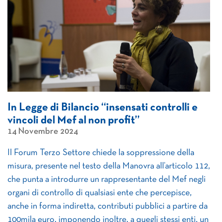
In Legge di Bilancio “insensati controlli e
vincoli del Mef al non profit”
14 Novembre 2024
Il Forum Terzo Settore chiede la soppressione della
misura, presente nel testo della Manovra all’articolo 112,
che punta a introdurre un rappresentante del Mef negli
organi di controllo di qualsiasi ente che percepisce,
anche in forma indiretta, contributi pubblici a partire da
100mila euro, imponendo inoltre, a quegli stessi enti, un