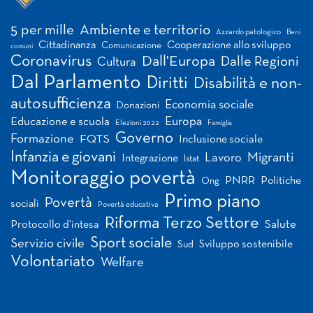
Tag
5 per mille
Ambiente e territorio
Azzardo patologico
Beni
Cittadinanza
Cooperazione allo sviluppo
Comunicazione
comuni
Coronavirus
Dall'Europa
Dalle Regioni
Cultura
Dal Parlamento
Diritti
Disabilità e non-
autosufficienza
Economia sociale
Donazioni
Europa
Educazione e scuola
Elezioni 2022
Famiglia
Governo
Formazione
FQTS
Inclusione sociale
Infanzia e giovani
Migranti
Lavoro
Integrazione
Istat
Monitoraggio povertà
PNRR
Politiche
Ong
Primo piano
Povertà
sociali
Povertà educativa
Riforma Terzo Settore
Salute
Protocollo d'intesa
Sport sociale
Servizio civile
Sviluppo sostenibile
Sud
Volontariato
Welfare