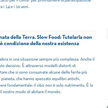
catto per il clima” per promuovere la partecipazione
a i 14 e i 19 anni.
rnata della Terra. Slow Food: Tutelarla non
 è condizione della nostra esistenza
elebra in una situazione sempre più complessa. Anche il
o decisivo. È attraverso modelli distorti di
are che si sono consumate alcune delle ferite più
l pianeta, che hanno spezzato equilibri antichi,
ere fondamentale: il cibo non è solo nutrimento. È la
 il nostro modo di abitare il mondo.