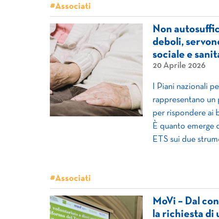
#Associati
Non autosuffic
deboli, servon
sociale e sanit
20 Aprile 2026
I Piani nazionali pe
rappresentano un p
per rispondere ai bi
È quanto emerge da
ETS sui due strum
#Associati
MoVi – Dal con
la richiesta d