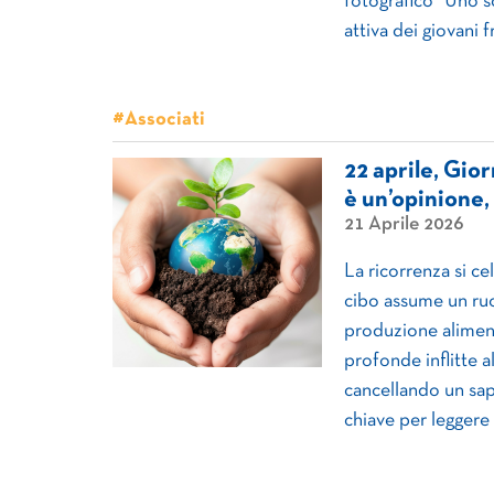
fotografico “Uno s
attiva dei giovani fr
#Associati
22 aprile, Gio
è un’opinione,
21 Aprile 2026
La ricorrenza si c
cibo assume un ruol
produzione aliment
profonde inflitte a
cancellando un sap
chiave per leggere