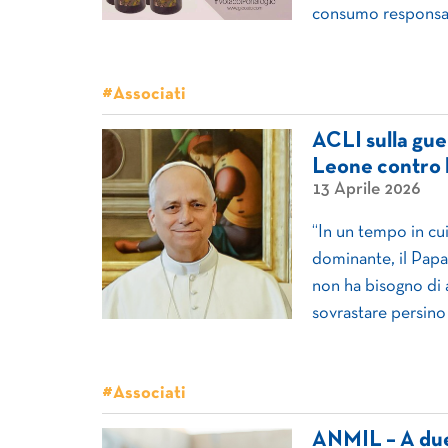
consumo responsabi
#Associati
ACLI sulla gue
Leone contro l
13 Aprile 2026
“In un tempo in cu
dominante, il Papa
non ha bisogno di a
sovrastare persino 
#Associati
ANMIL – A due 