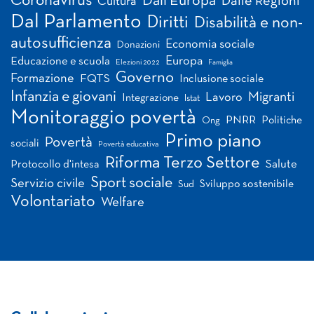
Coronavirus
Dall'Europa
Dalle Regioni
Cultura
Dal Parlamento
Diritti
Disabilità e non-
autosufficienza
Economia sociale
Donazioni
Europa
Educazione e scuola
Elezioni 2022
Famiglia
Governo
Formazione
FQTS
Inclusione sociale
Infanzia e giovani
Migranti
Lavoro
Integrazione
Istat
Monitoraggio povertà
PNRR
Politiche
Ong
Primo piano
Povertà
sociali
Povertà educativa
Riforma Terzo Settore
Salute
Protocollo d'intesa
Sport sociale
Servizio civile
Sviluppo sostenibile
Sud
Volontariato
Welfare