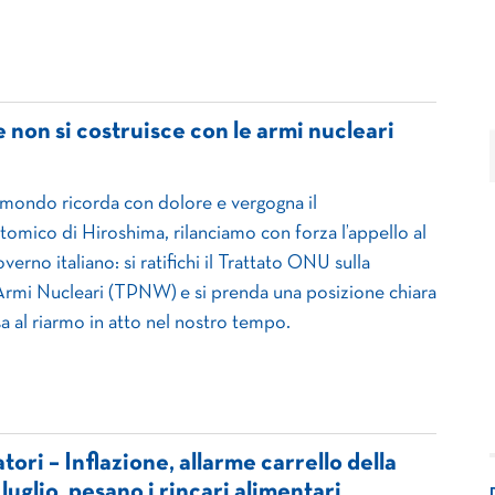
 non si costruisce con le armi nucleari
il mondo ricorda con dolore e vergogna il
mico di Hiroshima, rilanciamo con forza l’appello al
erno italiano: si ratifichi il Trattato ONU sulla
Armi Nucleari (TPNW) e si prenda una posizione chiara
sa al riarmo in atto nel nostro tempo.
ri – Inflazione, allarme carrello della
luglio, pesano i rincari alimentari