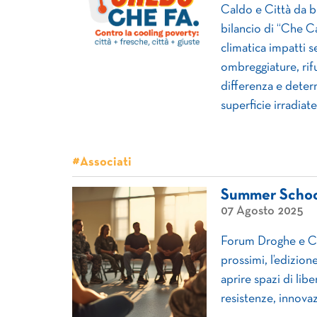
Caldo e Città da b
bilancio di “Che C
climatica impatti s
ombreggiature, rifu
differenza e dete
superficie irradiat
#Associati
Summer School
07 Agosto 2025
Forum Droghe e CN
prossimi, l’edizion
aprire spazi di lib
resistenze, innovazi