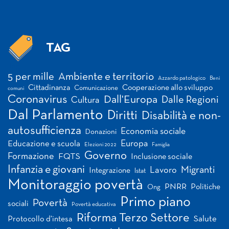
TAG
Tag
5 per mille
Ambiente e territorio
Azzardo patologico
Beni
Cittadinanza
Cooperazione allo sviluppo
Comunicazione
comuni
Coronavirus
Dall'Europa
Dalle Regioni
Cultura
Dal Parlamento
Diritti
Disabilità e non-
autosufficienza
Economia sociale
Donazioni
Europa
Educazione e scuola
Elezioni 2022
Famiglia
Governo
Formazione
FQTS
Inclusione sociale
Infanzia e giovani
Migranti
Lavoro
Integrazione
Istat
Monitoraggio povertà
PNRR
Politiche
Ong
Primo piano
Povertà
sociali
Povertà educativa
Riforma Terzo Settore
Salute
Protocollo d'intesa