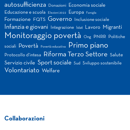
autosufficienza
Economia sociale
Donazioni
Europa
Educazione e scuola
Elezioni 2022
Famiglia
Governo
Formazione
FQTS
Inclusione sociale
Infanzia e giovani
Migranti
Lavoro
Integrazione
Istat
Monitoraggio povertà
PNRR
Politiche
Ong
Primo piano
Povertà
sociali
Povertà educativa
Riforma Terzo Settore
Salute
Protocollo d'intesa
Sport sociale
Servizio civile
Sviluppo sostenibile
Sud
Volontariato
Welfare
Collaborazioni