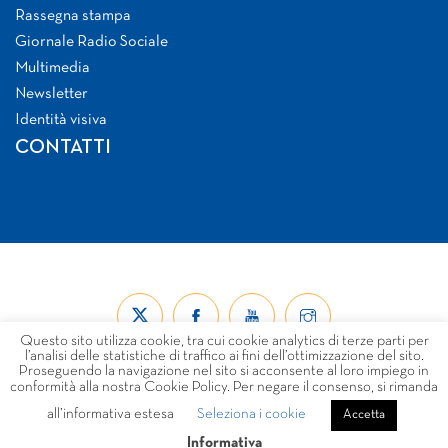
Rassegna stampa
Giornale Radio Sociale
Multimedia
Newsletter
Identità visiva
CONTATTI
Questo sito utilizza cookie, tra cui cookie analytics di terze parti per
l’analisi delle statistiche di traffico ai fini dell’ottimizzazione del sito.
Proseguendo la navigazione nel sito si acconsente al loro impiego in
conformità alla nostra Cookie Policy. Per negare il consenso, si rimanda
all’informativa estesa
Seleziona i cookie
© Forum Nazionale del Terzo Settore ETS 2026
Accetta
LINK
PRIVACY
COOKIE POLICY
DISCLAIMER
Informativa