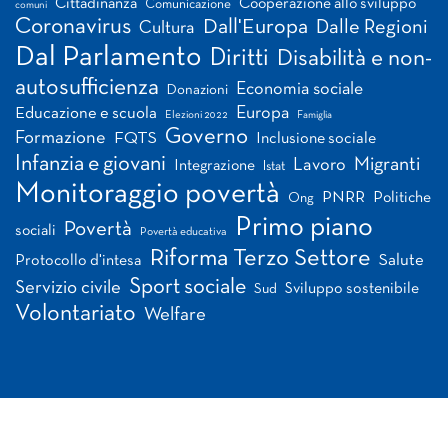
Cittadinanza
Cooperazione allo sviluppo
Comunicazione
comuni
Coronavirus
Dall'Europa
Dalle Regioni
Cultura
Dal Parlamento
Diritti
Disabilità e non-
autosufficienza
Economia sociale
Donazioni
Europa
Educazione e scuola
Elezioni 2022
Famiglia
Governo
Formazione
FQTS
Inclusione sociale
Infanzia e giovani
Migranti
Lavoro
Integrazione
Istat
Monitoraggio povertà
PNRR
Politiche
Ong
Primo piano
Povertà
sociali
Povertà educativa
Riforma Terzo Settore
Salute
Protocollo d'intesa
Sport sociale
Servizio civile
Sviluppo sostenibile
Sud
Volontariato
Welfare