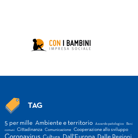
TAG
Tag
5 per mille
Ambiente e territorio
Azzardo patologico
Beni
Cittadinanza
Cooperazione allo sviluppo
Comunicazione
comuni
Coronavirus
Dall'Europa
Dalle Regioni
Cultura