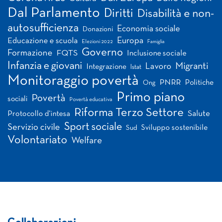
Dal Parlamento
Diritti
Disabilità e non-
autosufficienza
Economia sociale
Donazioni
Europa
Educazione e scuola
Elezioni 2022
Famiglia
Governo
Formazione
FQTS
Inclusione sociale
Infanzia e giovani
Migranti
Lavoro
Integrazione
Istat
Monitoraggio povertà
PNRR
Politiche
Ong
Primo piano
Povertà
sociali
Povertà educativa
Riforma Terzo Settore
Salute
Protocollo d'intesa
Sport sociale
Servizio civile
Sviluppo sostenibile
Sud
Volontariato
Welfare