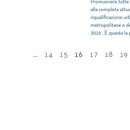
Promuovere tutte l
alla completa attu
riqualificazione ur
metropolitane e de
2016 . È questa la 
...
14
15
16
17
18
19