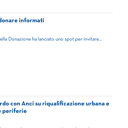
 donare informati
 della Donazione ha lanciato uno spot per invitare…
ordo con Anci su riqualificazione urbana e
e periferie