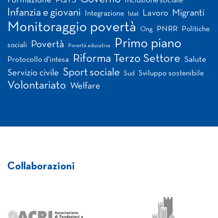
Formazione
FQTS
Inclusione sociale
Infanzia e giovani
Migranti
Lavoro
Integrazione
Istat
Monitoraggio povertà
PNRR
Politiche
Ong
Primo piano
Povertà
sociali
Povertà educativa
Riforma Terzo Settore
Salute
Protocollo d'intesa
Sport sociale
Servizio civile
Sviluppo sostenibile
Sud
Volontariato
Welfare
Collaborazioni