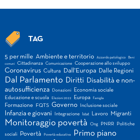
TAG
Tag
5 per mille
Ambiente e territorio
Azzardo patologico
Beni
Cittadinanza
Cooperazione allo sviluppo
Comunicazione
comuni
Coronavirus
Dall'Europa
Dalle Regioni
Cultura
Dal Parlamento
Diritti
Disabilità e non-
autosufficienza
Economia sociale
Donazioni
Europa
Educazione e scuola
Elezioni 2022
Famiglia
Governo
Formazione
FQTS
Inclusione sociale
Infanzia e giovani
Migranti
Lavoro
Integrazione
Istat
Monitoraggio povertà
PNRR
Politiche
Ong
Primo piano
Povertà
sociali
Povertà educativa