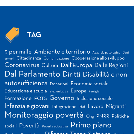
TAG
Tag
5 per mille
Ambiente e territorio
Azzardo patologico
Beni
Cittadinanza
Cooperazione allo sviluppo
Comunicazione
comuni
Coronavirus
Dall'Europa
Dalle Regioni
Cultura
Dal Parlamento
Diritti
Disabilità e non-
autosufficienza
Economia sociale
Donazioni
Europa
Educazione e scuola
Elezioni 2022
Famiglia
Governo
Formazione
FQTS
Inclusione sociale
Infanzia e giovani
Migranti
Lavoro
Integrazione
Istat
Monitoraggio povertà
PNRR
Politiche
Ong
Primo piano
Povertà
sociali
Povertà educativa