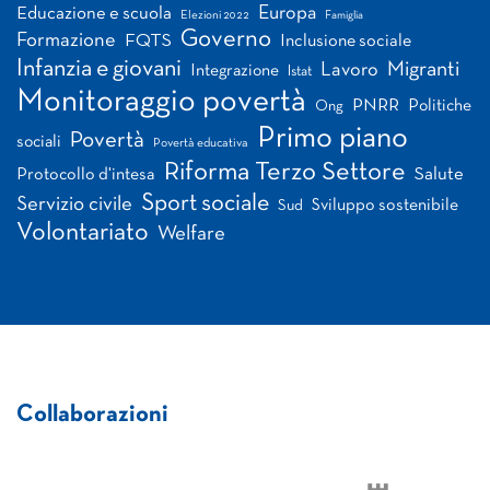
Europa
Educazione e scuola
Elezioni 2022
Famiglia
Governo
Formazione
FQTS
Inclusione sociale
Infanzia e giovani
Migranti
Lavoro
Integrazione
Istat
Monitoraggio povertà
PNRR
Politiche
Ong
Primo piano
Povertà
sociali
Povertà educativa
Riforma Terzo Settore
Salute
Protocollo d'intesa
Sport sociale
Servizio civile
Sviluppo sostenibile
Sud
Volontariato
Welfare
Collaborazioni