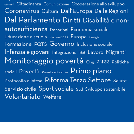
Cittadinanza
Cooperazione allo sviluppo
Comunicazione
comuni
Coronavirus
Dall'Europa
Dalle Regioni
Cultura
Dal Parlamento
Diritti
Disabilità e non-
autosufficienza
Economia sociale
Donazioni
Europa
Educazione e scuola
Elezioni 2022
Famiglia
Governo
Formazione
FQTS
Inclusione sociale
Infanzia e giovani
Migranti
Lavoro
Integrazione
Istat
Monitoraggio povertà
PNRR
Politiche
Ong
Primo piano
Povertà
sociali
Povertà educativa
Riforma Terzo Settore
Salute
Protocollo d'intesa
Sport sociale
Servizio civile
Sviluppo sostenibile
Sud
Volontariato
Welfare