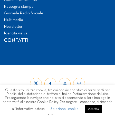
Comunicati stampa
Rassegna stampa
Giornale Radio Sociale
Multimedia
Newsletter
Identità visiva
CONTATTI
Questo sito utilizza cookie, tra cui cookie analytics di terze parti per
l’analisi delle statistiche di traffico ai fini dell’ottimizzazione del sito.
Proseguendo la navigazione nel sito si acconsente al loro impiego in
conformità alla nostra Cookie Policy. Per negare il consenso, si rimanda
all’informativa estesa
Seleziona i cookie
© Forum Nazionale del Terzo Settore ETS 2026
Accetta
LINK
PRIVACY
COOKIE POLICY
DISCLAIMER