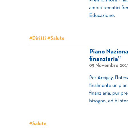
Premio More Than P
ambiti tematici Se
Educazione.
#Diritti #Salute
Piano Naziona
finanziaria”
03 Novembre 201
Per Arcigay, l’Int
finalmente un pian
finanziaria, pur p
bisogno, ed è inter
#Salute