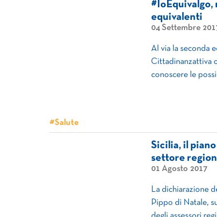
#IoEquivalgo, 
equivalenti
04 Settembre 201
Al via la seconda 
Cittadinanzattiva c
conoscere le possib
#Salute
Sicilia, il pia
settore region
01 Agosto 2017
La dichiarazione d
Pippo di Natale, su
degli assessori regi