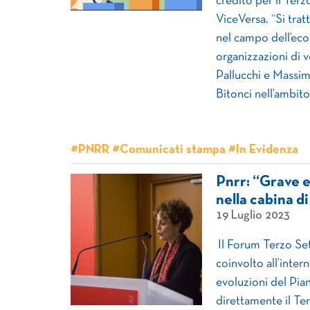
credito per il Terz
ViceVersa. “Si trat
nel campo dell’econ
organizzazioni di 
Pallucchi e Massi
Bitonci nell’ambito
#PNRR #Comunicati stampa #In Evidenza
Pnrr: “Grave e
nella cabina di
19 Luglio 2023
Il Forum Terzo Set
coinvolto all’inte
evoluzioni del Pia
direttamente il Te