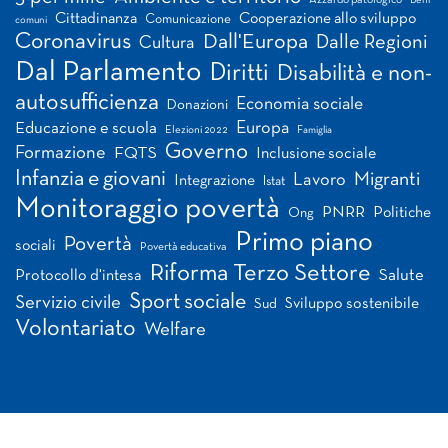
Azzardo patologico
Beni
Cittadinanza
Cooperazione allo sviluppo
Comunicazione
comuni
Coronavirus
Dall'Europa
Dalle Regioni
Cultura
Dal Parlamento
Diritti
Disabilità e non-
autosufficienza
Economia sociale
Donazioni
Europa
Educazione e scuola
Elezioni 2022
Famiglia
Governo
Formazione
FQTS
Inclusione sociale
Infanzia e giovani
Migranti
Lavoro
Integrazione
Istat
Monitoraggio povertà
PNRR
Politiche
Ong
Primo piano
Povertà
sociali
Povertà educativa
Riforma Terzo Settore
Salute
Protocollo d'intesa
Sport sociale
Servizio civile
Sviluppo sostenibile
Sud
Volontariato
Welfare