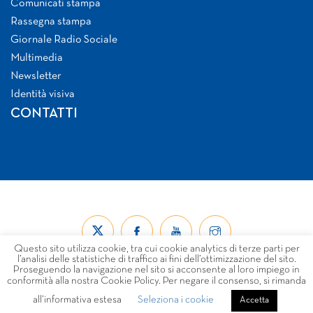
Comunicati stampa
Rassegna stampa
Giornale Radio Sociale
Multimedia
Newsletter
Identità visiva
CONTATTI
Questo sito utilizza cookie, tra cui cookie analytics di terze parti per
l’analisi delle statistiche di traffico ai fini dell’ottimizzazione del sito.
Proseguendo la navigazione nel sito si acconsente al loro impiego in
conformità alla nostra Cookie Policy. Per negare il consenso, si rimanda
all’informativa estesa
Seleziona i cookie
© Forum Nazionale del Terzo Settore ETS 2026
Accetta